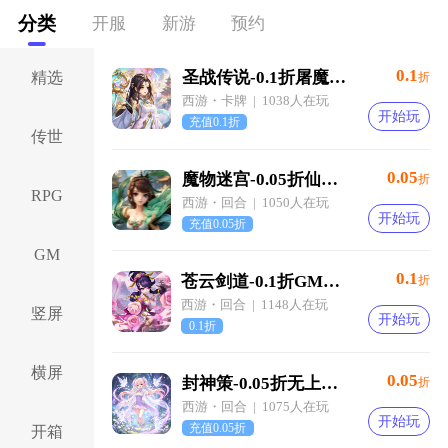
分类
开服
新游
预约
0.1
圣战传说-0.1折屠魔西游-绿色服
精选
折
西游・卡牌 | 1038人在玩
开始玩
充值0.1折
传世
0.05
魔物迷宫-0.05折仙与魔-绿色服
折
RPG
西游・回合 | 1050人在玩
开始玩
充值0.05折
GM
0.1
苍云剑道-0.1折GM大圣轮回-混服
折
西游・回合 | 1148人在玩
竖屏
开始玩
0.1折
横屏
0.05
封神策-0.05折无上仙灵-混服
折
西游・回合 | 1075人在玩
开始玩
充值0.05折
开箱