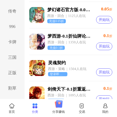
0.05
梦幻诸石官方版-0.05折圆梦高返版-混服
折
传奇
西游・回合 | 1125人在玩
开始玩
充值0.05折
996
0.1
梦西游-0.1折仙牌论道-混服
折
卡牌
西游・回合 | 1359人在玩
开始玩
充值0.1折
三国
灵魂契约
西游・策略 | 1504人在玩
开始玩
正版
登录即享红色宠物
割草
0.1
剑倚天下-0.1折重返花果山-混服
折
西游・回合 | 1095人在玩
开始玩
充值0.1折
仙侠
首页
分类
分享赚钱
交易
我的
0.05
梦幻诸石官方版-0.05折GM暴走版-混服
折