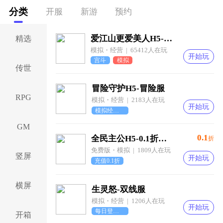
分类
开服
新游
预约
爱江山更爱美人H5-满庭芳服
精选
模拟・经营 | 65412人在玩
开始玩
宫斗
模拟
传世
冒险守护H5-冒险服
RPG
模拟・经营 | 2183人在玩
开始玩
模拟经营玩法
GM
0.1
全民主公H5-0.1折免费版
折
免费版・模拟 | 1809人在玩
竖屏
开始玩
充值0.1折
横屏
生灵怒-双线服
模拟・经营 | 1206人在玩
开始玩
每日登录领取好礼
开箱