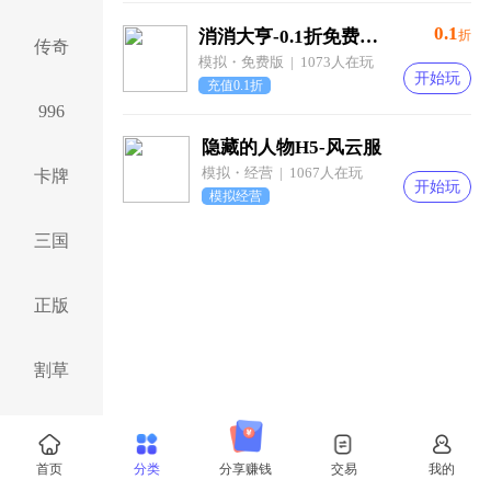
0.1
消消大亨-0.1折免费版送6480-混服
折
传奇
模拟・免费版 | 1073人在玩
开始玩
充值0.1折
996
隐藏的人物H5-风云服
模拟・经营 | 1067人在玩
卡牌
开始玩
模拟经营
三国
正版
割草
仙侠
首页
分类
分享赚钱
交易
我的