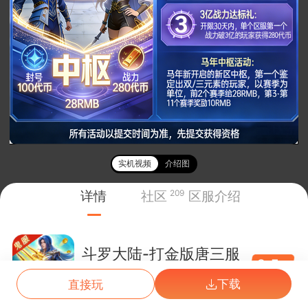
实机视频
介绍图
详情
社区
209
区服介绍
斗罗大陆-打金版唐三服
3.5
折
07/18
万魂·唐三81服
下载
直接玩