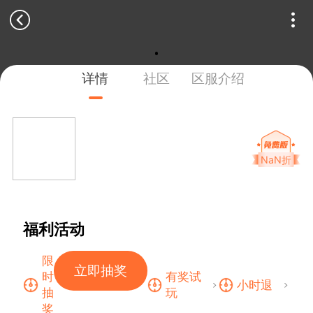
详情
社区
区服介绍
NaN折
福利活动
限
立即抽奖
时
有奖试
小时退
抽
玩
奖