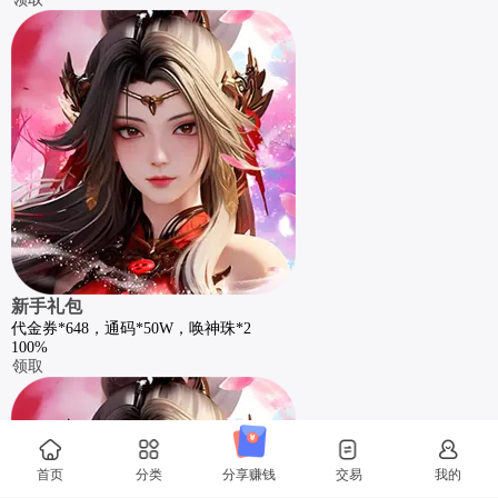
新手礼包
代金券*648，通码*50W，唤神珠*2
100%
领取
首页
分类
分享赚钱
交易
我的